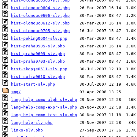
hist-olomouc0505-slv.php
hist-olomouc0604-slv.php
hist-olomouc0606-slv.php
hist-olomouc0612-slv.php
hist-olomouc0705-slv.php
hist-peking0604-slv.php
hist-praha0505-slv.php
hist-praha0609-slv.php
hist-praha0703-slv.php
hist-skopje0511-slv.php
hist-sofia0610-slv.php
hist-start-slv.php
img/
lang-help-comp-alph-slv.php
lang-help-comp-expr-slv.php
lang-help-comp-test-slv.php
lang-help-slv.php
links-slv.php