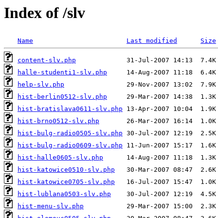
Index of /slv
Name
Last modified
Size
content-slv.php
halle-studenti1-slv.php
help-slv.php
hist-berlin0512-slv.php
hist-bratislava0611-slv.php
hist-brno0512-slv.php
hist-bulg-radio0505-slv.php
hist-bulg-radio0609-slv.php
hist-halle0605-slv.php
hist-katowice0510-slv.php
hist-katowice0705-slv.php
hist-lublana0503-slv.php
hist-menu-slv.php