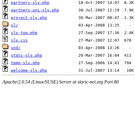
partners-slv.php
partners-uni-slv.php
project-slv.php
sl/
slv-top.php
slv.css
snd/
stats-slv.php
temp-slv.php
welcome-slv.php
Apache/2.0.54 (Linux/SUSE) Server at slavic-net.org Port 80