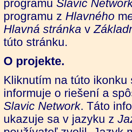
programu
Slavic Networ
programu z
Hlavného
m
Hlavná stránka
v
Zákla
túto stránku.
O projekte.
Kliknutím na túto ikonku 
informuje o riešení a sp
Slavic Network
. Táto inf
ukazuje sa v jazyku z
Ja
používateľ zvolil. Jazyk