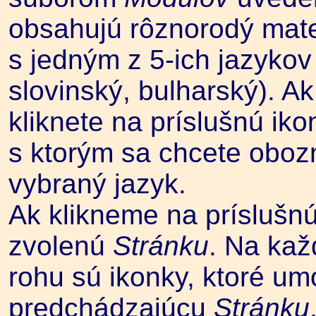
obsahujú rôznorodý mate
s jedným z 5-ich jazykov
slovinský, bulharský). A
kliknete na príslušnú iko
s ktorým sa chcete oboz
vybraný jazyk.
Ak klikneme na príslušnú
zvolenú
Stránku
. Na kaž
rohu sú ikonky, ktoré um
predchádzajúcu
Stránku