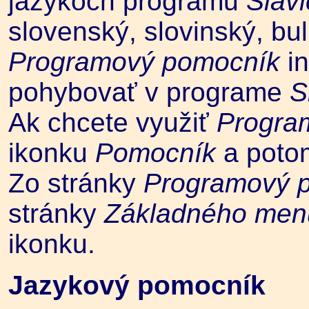
jazykoch programu
Slav
slovenský, slovinský, bu
Programový pomocník
i
pohybovať v programe
S
Ak chcete využiť
Progra
ikonku
Pomocník
a pot
Zo stránky
Programový 
stránky
Základného me
ikonku.
Jazykový pomocník