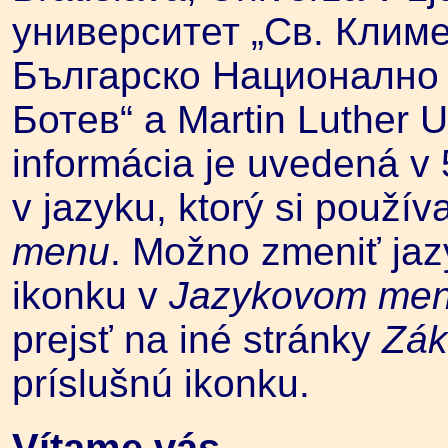
университет „Св. Клим
Българско Национално 
Ботев“ a Martin Luther Un
informácia je uvedená v 
v jazyku, ktorý si použív
menu
. Možno zmeniť jaz
ikonku v
Jazykovom me
prejsť na iné stránky
Zák
príslušnú ikonku.
Vítame vás.