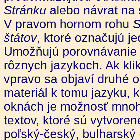
Stránku
alebo návrat na
V pravom hornom rohu
S
štátov
, ktoré označujú je
Umožňujú porovnávanie t
rôznych jazykoch. Ak kli
vpravo sa objaví druhé o
materiál k tomu jazyku, k
oknách je možnosť mnoh
textov, ktoré sú vytvoren
poľský-český, bulharský 