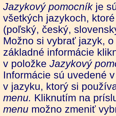
Jazykový pomocník
je s
všetkých jazykoch, ktor
(poľský, český, slovenský
Možno si vybrať jazyk, o
základné informácie klik
v položke
Jazykový pom
Informácie sú uvedené v 
v jazyku, ktorý si použív
menu.
Kliknutím na prís
menu
možno zmeniť vybr