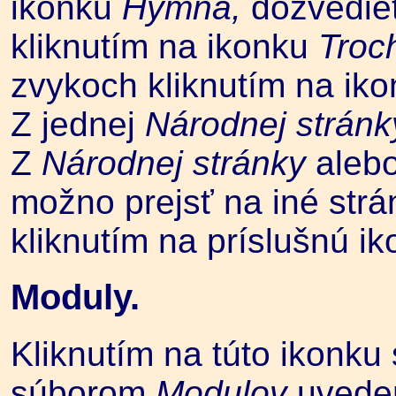
ikonku
Hymna,
dozvedieť
kliknutím na ikonku
Troch
zvykoch kliknutím na ik
Z jednej
Národnej stránk
Z
Národnej stránky
alebo
možno prejsť na iné str
kliknutím na príslušnú ik
Moduly.
Kliknutím na túto ikonku 
súborom
Modulov
uvede