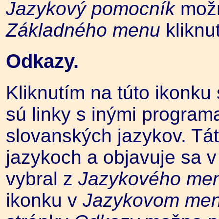
Jazykový pomocník
možn
Základného menu
kliknu
Odkazy.
Kliknutím na túto ikonku 
sú linky s inými progra
slovanských jazykov. Tát
jazykoch a objavuje sa v 
vybral z
Jazykového me
ikonku v
Jazykovom me