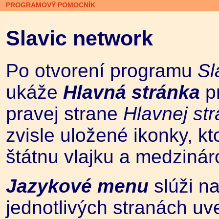
PROGRAMOVÝ POMOCNÍK
Slavic network
Po otvorení programu
Sl
ukáže
Hlavná stránka
p
pravej strane
Hlavnej st
zvisle uložené ikonky, k
štátnu vlajku a medzinár
Jazykové menu
slúži na
jednotlivých stranách u