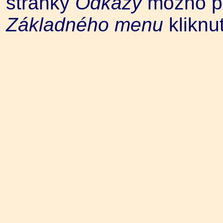
stránky
Odkazy
možno pr
Základného menu
kliknu