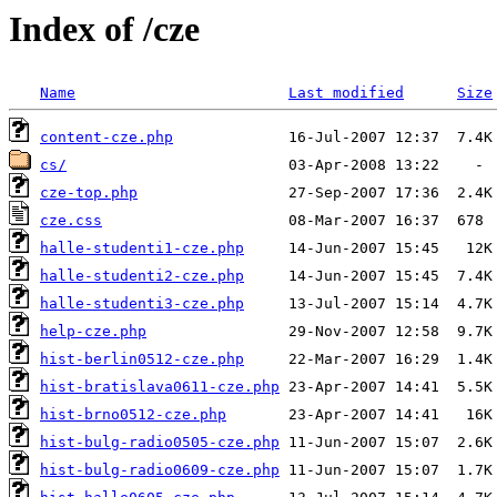
Index of /cze
Name
Last modified
Size
content-cze.php
cs/
cze-top.php
cze.css
halle-studenti1-cze.php
halle-studenti2-cze.php
halle-studenti3-cze.php
help-cze.php
hist-berlin0512-cze.php
hist-bratislava0611-cze.php
hist-brno0512-cze.php
hist-bulg-radio0505-cze.php
hist-bulg-radio0609-cze.php