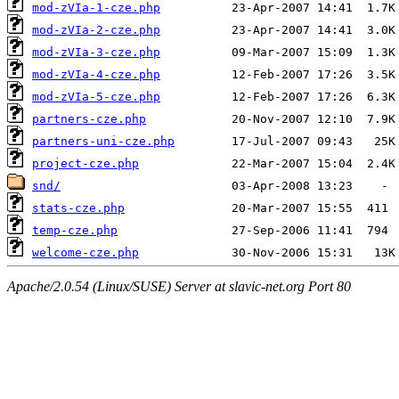
mod-zVIa-1-cze.php
mod-zVIa-2-cze.php
mod-zVIa-3-cze.php
mod-zVIa-4-cze.php
mod-zVIa-5-cze.php
partners-cze.php
partners-uni-cze.php
project-cze.php
snd/
stats-cze.php
temp-cze.php
welcome-cze.php
Apache/2.0.54 (Linux/SUSE) Server at slavic-net.org Port 80