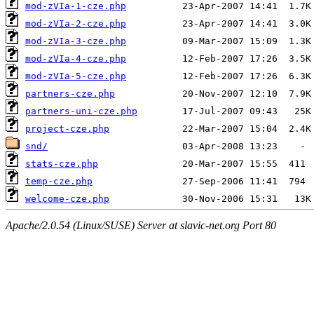
mod-zVIa-1-cze.php
mod-zVIa-2-cze.php
mod-zVIa-3-cze.php
mod-zVIa-4-cze.php
mod-zVIa-5-cze.php
partners-cze.php
partners-uni-cze.php
project-cze.php
snd/
stats-cze.php
temp-cze.php
welcome-cze.php
Apache/2.0.54 (Linux/SUSE) Server at slavic-net.org Port 80