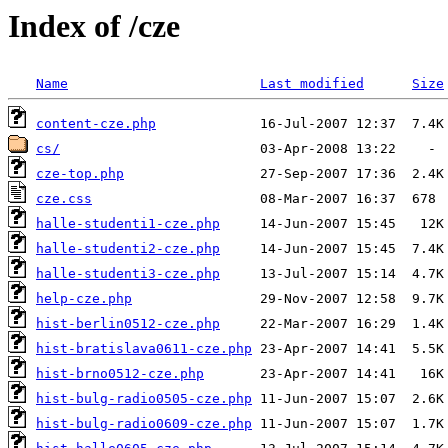
Index of /cze
Name
Last modified
Size
content-cze.php
cs/
cze-top.php
cze.css
halle-studenti1-cze.php
halle-studenti2-cze.php
halle-studenti3-cze.php
help-cze.php
hist-berlin0512-cze.php
hist-bratislava0611-cze.php
hist-brno0512-cze.php
hist-bulg-radio0505-cze.php
hist-bulg-radio0609-cze.php