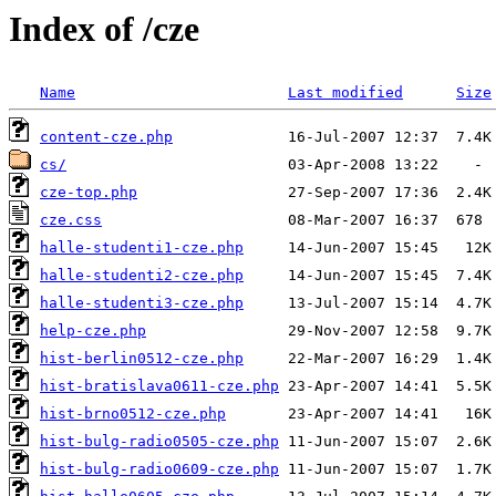
Index of /cze
Name
Last modified
Size
content-cze.php
cs/
cze-top.php
cze.css
halle-studenti1-cze.php
halle-studenti2-cze.php
halle-studenti3-cze.php
help-cze.php
hist-berlin0512-cze.php
hist-bratislava0611-cze.php
hist-brno0512-cze.php
hist-bulg-radio0505-cze.php
hist-bulg-radio0609-cze.php